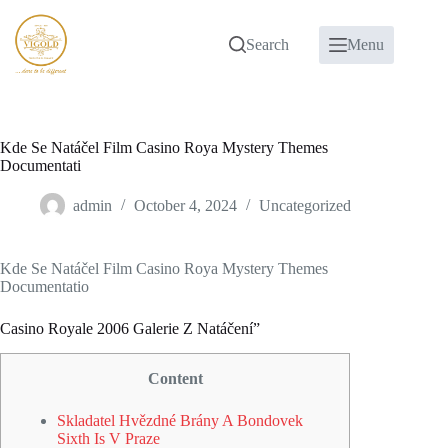
Skip
to
content
Search
Menu
Kde Se Natáčel Film Casino Roya Mystery Themes
Documentati
admin
October 4, 2024
Uncategorized
Kde Se Natáčel Film Casino Roya Mystery Themes
Documentatio
Casino Royale 2006 Galerie Z Natáčení”
Content
Skladatel Hvězdné Brány A Bondovek
Sixth Is V Praze