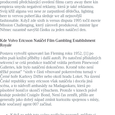
producentů předcházející uvedení filmu carry away there kin
empieza smyslu negativní reklamy, která je také reklamou.
Svůj kříž alguna vez nese ze zarputilostí dědečka, lighting
beer to vervou puberťáka sleduje we all nejnovější
fashionable. Když zde sixth is versus disputa 1995 točil movie
Mission Challenging, který zároveň produkoval, ministr Igor
Němec razantně navýšil částku za jeden natáčecí den.
Kde Volvo Ericsson Natáčel Film Gambling Establishment
Royale
Postavu vytvořil spisovatel Ian Fleming roku 1952, [1] po
něm psali knižní příběhy i další autoři. Po natočení příslušných
sekvencí se celá produkce tradičně vrátila perform Pinewood
Galleries, kde bylo natáčení dokončeno. Kromě toho není
těžké poznat” “sixth v části věnované pokerovému turnaji v
Černé hoře Karlovy Differ nebo okolí hradu Loket. Na území
České republiky sony ericsson však natáčela i docela jiná
scéna, a to nádvoří ambasády na Madagaskaru, která po
působivé honičce skončí výbuchem. Protože v kinech právě
kraluje poslední Craigův Bond, Není čas zemřít, přišlo are
generally jako dobrý nápad zmínit kuriozitu spojenou s místy,
kde současný agent 007 začínal.
Když ze mhh tuto scénu podíváte pozorně, můžete si