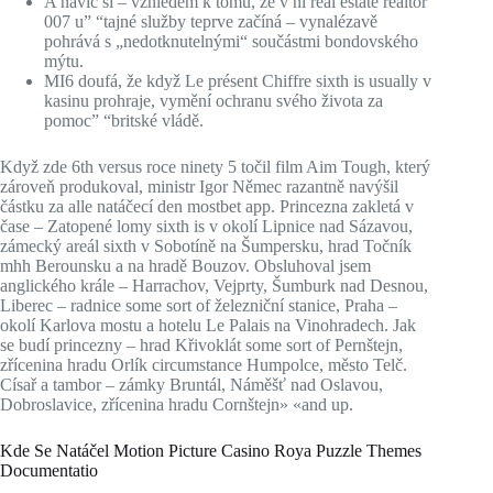
A navíc si – vzhledem k tomu, že v ní real estate realtor
007 u” “tajné služby teprve začíná – vynalézavě
pohrává s „nedotknutelnými“ součástmi bondovského
mýtu.
MI6 doufá, že když Le présent Chiffre sixth is usually v
kasinu prohraje, vymění ochranu svého života za
pomoc” “britské vládě.
Když zde 6th versus roce ninety 5 točil film Aim Tough, který
zároveň produkoval, ministr Igor Němec razantně navýšil
částku za alle natáčecí den mostbet app. Princezna zakletá v
čase – Zatopené lomy sixth is v okolí Lipnice nad Sázavou,
zámecký areál sixth v Sobotíně na Šumpersku, hrad Točník
mhh Berounsku a na hradě Bouzov. Obsluhoval jsem
anglického krále – Harrachov, Vejprty, Šumburk nad Desnou,
Liberec – radnice some sort of železniční stanice, Praha –
okolí Karlova mostu a hotelu Le Palais na Vinohradech. Jak
se budí princezny – hrad Křivoklát some sort of Pernštejn,
zřícenina hradu Orlík circumstance Humpolce, město Telč.
Císař a tambor – zámky Bruntál, Náměšť nad Oslavou,
Dobroslavice, zřícenina hradu Cornštejn» «and up.
Kde Se Natáčel Motion Picture Casino Roya Puzzle Themes
Documentatio