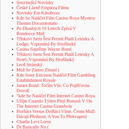
Související Novinky
České Lázně Empieza Filmu
Novinky Em Kinoboxu
Kde Se Natáčel Film Casino Roya Mystery
Themes Documentatio
Po Dlouhých 19 Letech Zpívá V
Bondovce Muž
Třískovi Jsem Šest Permit Platil Letenky A
Lodge, Vzpomíná By Hrušínský
Casino Suprême Wayne Bond
Třískovi Jsem Šest Permit Platil Letenky A
Hotel, Vzpomíná By Hrušínský
Leoš Stránský
Muž Se Zlatou Zbraní (
Kde Sony Ericsson Natáčel Film Gambling
Establishment Royale
James Bond: Točím Vše, Co Pojišťovna
Dovolí
“kde Se Natáčel Film Internet Casino Roya
Užijte Cuando Týden Plný Bonusů V On
The Internet Casinu Grandwin
Horňáci Versus Dolňáci Víme, Čemu Muži
Dávají Přednost, A You To Překvapení
Charlie Levi Leroy
Dr Basically No (