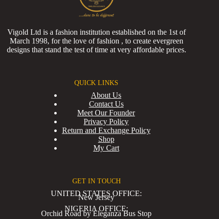
Vigold Ltd is a fashion institution established on the 1st of
March 1998, for the love of fashion , to create evergreen
designs that stand the test of time at very affordable prices.
QUICK LINKS
About Us
Contact Us
Meet Our Founder
Privacy Policy
Return and Exchange Policy
Shop
My Cart
GET IN TOUCH
UNITED STATES OFFICE:
New Jersey
NIGERIA OFFICE:
Orchid Road by Eleganza Bus Stop