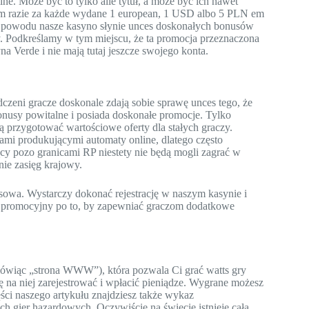
ne. Może być to tylko alle tytuł, a może być ich nawet
ym razie za każde wydane 1 european, 1 USD albo 5 PLN em
ez powodu nasze kasyno słynie unces doskonałych bonusów
y. Podkreślamy w tym miejscu, że ta promocja przeznaczona
yna Verde i nie mają tutaj jeszcze swojego konta.
dczeni gracze doskonale zdają sobie sprawę unces tego, że
bonusy powitalne i posiada doskonałe promocje. Tylko
gą przygotować wartościowe oferty dla stałych graczy.
mami produkującymi automaty online, dlatego często
cy pozo granicami RP niestety nie będą mogli zagrać w
ie zasięg krajowy.
usowa. Wystarczy dokonać rejestrację w naszym kasynie i
m promocyjny po to, by zapewniać graczom dodatkowe
 mówiąc „strona WWW”), która pozwala Ci grać watts gry
 na niej zarejestrować i wpłacić pieniądze. Wygrane możesz
ści naszego artykułu znajdziesz także wykaz
ch gier hazardowych. Oczywiście na świecie istnieje cała