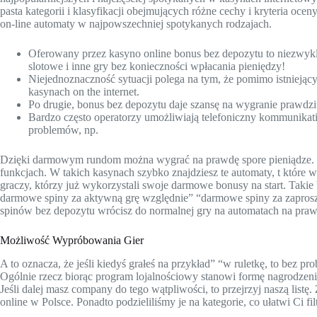
pasta kategorii i klasyfikacji obejmujących różne cechy i kryteria o
on-line automaty w najpowszechniej spotykanych rodzajach.
Oferowany przez kasyno online bonus bez depozytu to niezwykle
slotowe i inne gry bez konieczności wpłacania pieniędzy!
Niejednoznaczność sytuacji polega na tym, że pomimo istniejący
kasynach on the internet.
Po drugie, bonus bez depozytu daje szansę na wygranie prawdz
Bardzo często operatorzy umożliwiają telefoniczny kommunikat
problemów, np.
Dzięki darmowym rundom można wygrać na prawdę spore pieniądze. N
funkcjach. W takich kasynach szybko znajdziesz te automaty, t które 
graczy, którzy już wykorzystali swoje darmowe bonusy na start. Tak
darmowe spiny za aktywną grę względnie” “darmowe spiny za zaprosz
spinów bez depozytu wrócisz do normalnej gry na automatach na praw
Możliwość Wypróbowania Gier
A to oznacza, że jeśli kiedyś grałeś na przykład” “w ruletkę, to bez pr
Ogólnie rzecz biorąc program lojalnościowy stanowi formę nagrodzenia
Jeśli dalej masz company do tego wątpliwości, to przejrzyj naszą listę
online w Polsce. Ponadto podzieliliśmy je na kategorie, co ułatwi Ci fil