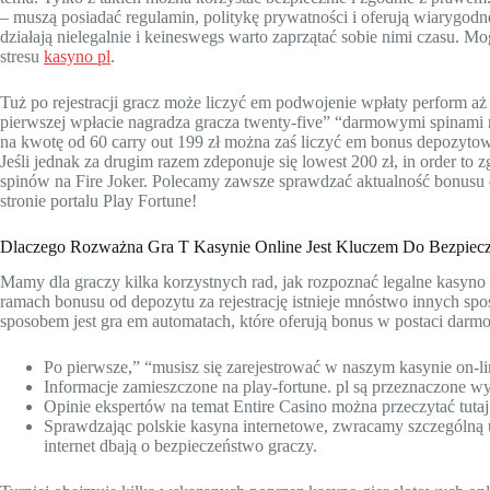
– muszą posiadać regulamin, politykę prywatności i oferują wiarygodn
działają nielegalnie i keineswegs warto zaprzątać sobie nimi czasu. 
stresu
kasyno pl
.
Tuż po rejestracji gracz może liczyć em podwojenie wpłaty perform aż
pierwszej wpłacie nagradza gracza twenty-five” “darmowymi spinami n
na kwotę od 60 carry out 199 zł można zaś liczyć em bonus depozyto
Jeśli jednak za drugim razem zdeponuje się lowest 200 zł, in order t
spinów na Fire Joker. Polecamy zawsze sprawdzać aktualność bonusu e
stronie portalu Play Fortune!
Dlaczego Rozważna Gra T Kasynie Online Jest Kluczem Do Bezpiec
Mamy dla graczy kilka korzystnych rad, jak rozpoznać legalne kasy
ramach bonusu od depozytu za rejestrację istnieje mnóstwo innych 
sposobem jest gra em automatach, które oferują bonus w postaci dar
Po pierwsze,” “musisz się zarejestrować w naszym kasynie on-lin
Informacje zamieszczone na play-fortune. pl są przeznaczone 
Opinie ekspertów na temat Entire Casino można przeczytać tutaj
Sprawdzając polskie kasyna internetowe, zwracamy szczególną u
internet dbają o bezpieczeństwo graczy.