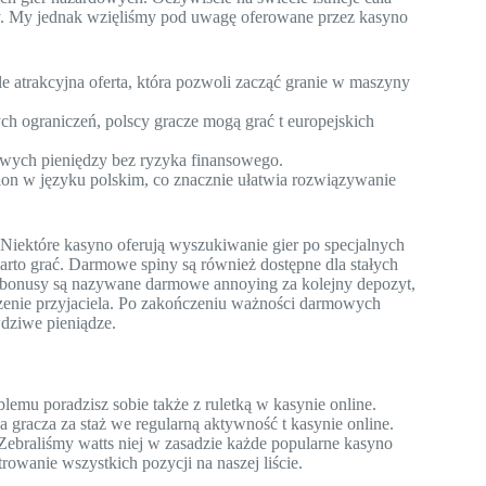
ceny. My jednak wzięliśmy pod uwagę oferowane przez kasyno
 atrakcyjna oferta, która pozwoli zacząć granie w maszyny
ch ograniczeń, polscy gracze mogą grać t europejskich
iwych pieniędzy bez ryzyka finansowego.
ion w języku polskim, co znacznie ułatwia rozwiązywanie
iektóre kasyno oferują wyszukiwanie gier po specjalnych
warto grać. Darmowe spiny są również dostępne dla stałych
ie bonusy są nazywane darmowe annoying za kolejny depozyt,
enie przyjaciela. Po zakończeniu ważności darmowych
dziwe pieniądze.
oblemu poradzisz sobie także z ruletką w kasynie online.
 gracza za staż we regularną aktywność t kasynie online.
. Zebraliśmy watts niej w zasadzie każde popularne kasyno
trowanie wszystkich pozycji na naszej liście.