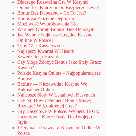
Dlaczego Rozważna Gra W Kasynie
Online Jest Kluczem Do Bezpieczeństwa?
Bonus Bez Depozytu – Co To Jest?
Bonus Za Złożenie Depozytu
Możliwość Wypróbowania Gier
Warunek Obrotu Bonusu Bez Depozytu
Jak Wybrać Najlepsze Legalne Kasyno
On-line W Polsce?
Typy Gier Kasynowych
Najlepszy Kwartał W Historii
Szwedzkiego Hazardu
Czy Mogę Zdobyć Bonus Jako Stały Gracz
Kasyna?
Polskie Kasyna Online – Najpopularniejsze
Bonusy
Betfury — Niezawodne Kasyno We
Bukmacher Online
Najlepsze Sloty W Legalnych Kasynach
Czy No Down Payment Bonus Muszę
Rozegrać W Konkretnej Grze?
Gry Kasynowe W Polsce: Wybierz Te Gry
Hazardowe, Które Pasują Do Twojego
Stylu
📑 Sytuacja Prawna Z Kasynami Online W
Polsce