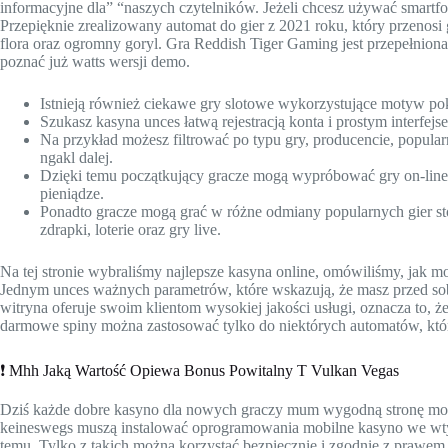
informacyjne dla” “naszych czytelników. Jeżeli chcesz używać smartfo
Przepięknie zrealizowany automat do gier z 2021 roku, który przenosi g
flora oraz ogromny goryl. Gra Reddish Tiger Gaming jest przepełnion
poznać już watts wersji demo.
Istnieją również ciekawe gry slotowe wykorzystujące motyw po
Szukasz kasyna unces łatwą rejestracją konta i prostym interfej
Na przykład możesz filtrować po typu gry, producencie, popularn
ngakl dalej.
Dzięki temu początkujący gracze mogą wypróbować gry on-line
pieniądze.
Ponadto gracze mogą grać w różne odmiany popularnych gier stoło
zdrapki, loterie oraz gry live.
Na tej stronie wybraliśmy najlepsze kasyna online, omówiliśmy, jak mo
Jednym unces ważnych parametrów, które wskazują, że masz przed sobą n
witryna oferuje swoim klientom wysokiej jakości usługi, oznacza to, ż
darmowe spiny można zastosować tylko do niektórych automatów, któ
❗ Mhh Jaką Wartość Opiewa Bonus Powitalny T Vulkan Vegas
Dziś każde dobre kasyno dla nowych graczy mum wygodną stronę mob
keineswegs muszą instalować oprogramowania mobilne kasyno we wtycz
temu. Tylko z takich można korzystać bezpiecznie i zgodnie z prawem