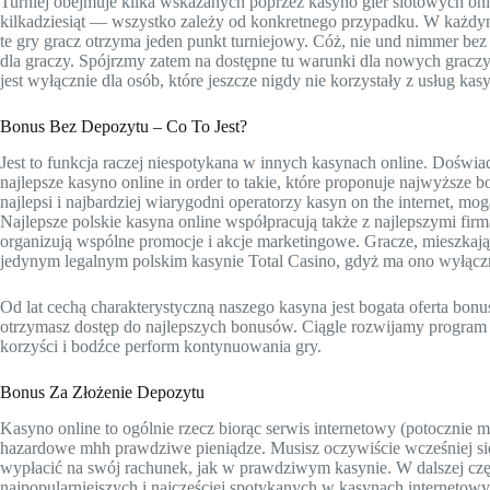
Turniej obejmuje kilka wskazanych poprzez kasyno gier slotowych onli
kilkadziesiąt — wszystko zależy od konkretnego przypadku. W każd
te gry gracz otrzyma jeden punkt turniejowy. Cóż, nie und nimmer b
dla graczy. Spójrzmy zatem na dostępne tu warunki dla nowych gracz
jest wyłącznie dla osób, które jeszcze nigdy nie korzystały z usług kas
Bonus Bez Depozytu – Co To Jest?
Jest to funkcja raczej niespotykana w innych kasynach online. Doświa
najlepsze kasyno online in order to takie, które proponuje najwyższe 
najlepsi i najbardziej wiarygodni operatorzy kasyn on the internet, mo
Najlepsze polskie kasyna online współpracują także z najlepszymi fir
organizują wspólne promocje i akcje marketingowe. Gracze, mieszkają
jedynym legalnym polskim kasynie Total Casino, gdyż ma ono wyłączn
Od lat cechą charakterystyczną naszego kasyna jest bogata oferta bon
otrzymasz dostęp do najlepszych bonusów. Ciągle rozwijamy progra
korzyści i bodźce perform kontynuowania gry.
Bonus Za Złożenie Depozytu
Kasyno online to ogólnie rzecz biorąc serwis internetowy (potocznie
hazardowe mhh prawdziwe pieniądze. Musisz oczywiście wcześniej się
wypłacić na swój rachunek, jak w prawdziwym kasynie. W dalszej czę
najpopularniejszych i najczęściej spotykanych w kasynach internetowy