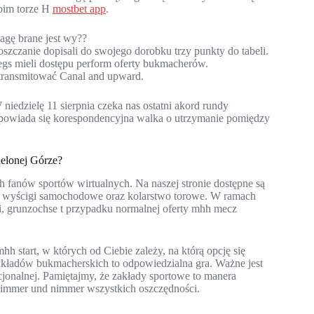
oim torze H
mostbet app
.
gę brane jest wy??
goszczanie dopisali do swojego dorobku trzy punkty do tabeli.
wegs mieli dostępu perform oferty bukmacherów.
e transmitować Canal and upward.
niedzielę 11 sierpnia czeka nas ostatni akord rundy
apowiada się korespondencyjna walka o utrzymanie pomiędzy
elonej Górze?
nów sportów wirtualnych. Na naszej stronie dostępne są
rtów, wyścigi samochodowe oraz kolarstwo torowe. W ramach
, grunzochse t przypadku normalnej oferty mhh mecz
 start, w których od Ciebie zależy, na którą opcję się
akładów bukmacherskich to odpowiedzialna gra. Ważne jest
jonalnej. Pamiętajmy, że zakłady sportowe to manera
nimmer und nimmer wszystkich oszczędności.