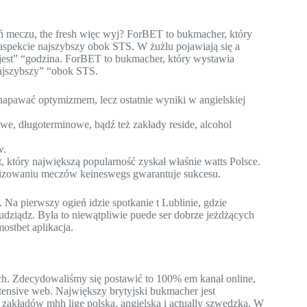
eń meczu, the fresh więc wyj? ForBET to bukmacher, który
ym aspekcie najszybszy obok STS. W żużlu pojawiają się a
jest” “godzina. ForBET to bukmacher, który wystawia
 najszybszy” “obok STS.
napawać optymizmem, lecz ostatnie wyniki w angielskiej
we, długoterminowe, bądź też zakłady reside, alcohol
w.
t, który największą popularność zyskał właśnie watts Polsce.
lizowaniu meczów keineswegs gwarantuje sukcesu.
 Na pierwszy ogień idzie spotkanie t Lublinie, gdzie
ziądz. Była to niewątpliwie puede ser dobrze jeżdżących
stbet aplikacja.
 ich. Zdecydowaliśmy się postawić to 100% em kanał online,
ensive web. Największy brytyjski bukmacher jest
zakładów mhh ligę polską, angielską i actually szwedzką. W