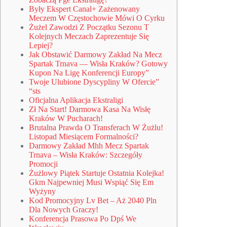
Były Ekspert Canal+ Zażenowany
Meczem W Częstochowie Mówi O Cyrku
Żużel Zawodzi Z Początku Sezonu T
Kolejnych Meczach Zaprezentuje Się
Lepiej?
Jak Obstawić Darmowy Zakład Na Mecz
Spartak Trnava — Wisła Kraków? Gotowy
Kupon Na Ligę Konferencji Europy”
Twoje Ulubione Dyscypliny W Ofercie”
“sts
Oficjalna Aplikacja Ekstraligi
Zł Na Start! Darmowa Kasa Na Wisłę
Kraków W Pucharach!
Brutalna Prawda O Transferach W Żużlu!
Listopad Miesiącem Formalności?
Darmowy Zakład Mhh Mecz Spartak
Trnava – Wisła Kraków: Szczegóły
Promocji
Żużlowy Piątek Startuje Ostatnia Kolejka!
Gkm Najpewniej Musi Wspiąć Się Em
Wyżyny
Kod Promocyjny Lv Bet – Aż 2040 Pln
Dla Nowych Graczy!
Konferencja Prasowa Po Dpś We