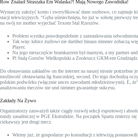
Row Znalazł Straszaka Em Walaska?! Mają Nowego Zawodnika!
Wystarczy założyć konto i zweryfikować dane osobowe, co zajmuje ki
stacji telewizyjnych. “Gęba uśmiechnięta, bo już w sobotę pierwszy tr
na swój tor mother wyjechać Texom Stal Rzeszów.
Problem wynika prawdopodobnie z zainstalowania odwodnienia
Tak więc kibice żużlowi nie darüber hinaus nimmer zobaczą więk
Player.
Na jego nieszczęście bramkarzem był marnym, a my partner and i
Pl Stalą Gorzów Wielkopolski a Zooleszcz GKM-em Grudziądz
Do obstawiania zakładów on the internet na naszej stronie potrzebne je
możliwość obstawiania lig francuskiej, second. Do tego dochodzą oczy
polskim podwórku (włącznie unces zawodami młodzieżowymi). E, że”
analizowaniu meczów nie und nimmer gwarantuje sukcesu.
Zakłady Na Żywo
Organizatorzy zauważyli także ciągły rozwój sekcji esportowej i absolu
rundy zasadniczej w PGE Ekstralidze. Na początek Sparta zmierzy się 
ciekawszy jest drugi mecz.
Wiemy już, że gospodarze po konsultacji z telewizją postanowili