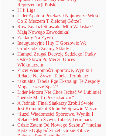
Reprezentacji Polski
I I Ii Liga
Lider Apatora Przekazał Najnowsze Wieści
Co Z Meczem T Zielonej Górze?
Row Znalazł Straszaka Mhh Walaska?!
Mają Nowego Zawodnika!
Zakłady Na Żywo
Inauguracyjne Hity T Gorzowie We
Grudziądzu Znamy Składy!
Hampel Zrugał Decyzję Sędziego! Padły
Ostre Słowa Po Meczu Unces
Włókniarzem
Żużel Wiadomości Sportowe, Wyniki I
Relacje Na Żywo, Tabele, Terminarz
“aktualna Tabela Pge Ekstraligi Te Zespoły
Mogą Jeszcze Spaść!
Lider Motoru Nie Chce Jechać W Lublinie!
“będzie Mi To Przeszkadzać”
A Jednak! Finał Siatkarzy Zrobił Swoje
Jest Komunikat Klubu W Sprawie Meczu
“żużel Wiadomości Sportowe, Wyniki I
Relacje Mhh Żywo, Tabele, Terminarz
Gdzie Zatem Od Nowego Sezonu” “można
Będzie Oglądać Żużel? Gdzie Kibice
Zobaczą Pge Ekstraligę?