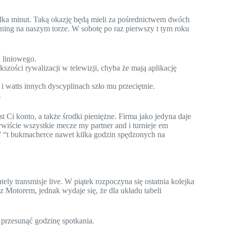
lka minut. Taką okazję będą mieli za pośrednictwem dwóch
ening na naszym torze. W sobotę po raz pierwszy t tym roku
 liniowego.
szości rywalizacji w telewizji, chyba że mają aplikację
 watts innych dyscyplinach szło mu przeciętnie.
.
st Ci konto, a także środki pieniężne. Firma jako jedyna daje
wiście wszystkie mecze my partner and i turnieje em
 “t bukmacherce nawet kilka godzin spędzonych na
tely transmisje live. W piątek rozpoczyna się ostatnia kolejka
z Motorem, jednak wydaje się, że dla układu tabeli
 przesunąć godzinę spotkania.