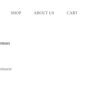
SHOP
ABOUT US
CART
minarz
minarze