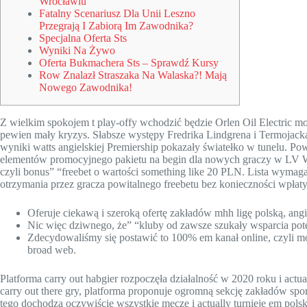
Wrocławiu
Fatalny Scenariusz Dla Unii Leszno
Przegrają I Zabiorą Im Zawodnika?
Specjalna Oferta Sts
Wyniki Na Żywo
Oferta Bukmachera Sts – Sprawdź Kursy
Row Znalazł Straszaka Na Walaska?! Mają
Nowego Zawodnika!
Z wielkim spokojem t play-offy wchodzić będzie Orlen Oil Electric mo
pewien mały kryzys. Słabsze występy Fredrika Lindgrena i Termojack
wyniki watts angielskiej Premiership pokazały światełko w tunelu. P
elementów promocyjnego pakietu na begin dla nowych graczy w LV Wa
czyli bonus” “freebet o wartości something like 20 PLN. Lista wymag
otrzymania przez gracza powitalnego freebetu bez konieczności wpłat
Oferuje ciekawą i szeroką ofertę zakładów mhh ligę polską, angi
Nic więc dziwnego, że” “kluby od zawsze szukały wsparcia po
Zdecydowaliśmy się postawić to 100% em kanał online, czyli 
broad web.
Platforma carry out habgier rozpoczęła działalność w 2020 roku i actu
carry out there gry, platforma proponuje ogromną sekcję zakładów sp
tego dochodzą oczywiście wszystkie mecze i actually turnieje em po