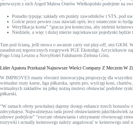
pierwszym z nich Arged Malesa Ostrów Wielkopolski podejmie na sw
Ponadto typując zakłady em punkty zawodników t STS, pod uwa
Goście przez pewien czas stawiali opór, lecz ostatecznie to byd
Weryfikacja konta” “gracza jest konieczna, aby nieletni keines
Niedziele, a więc t dużej mierze najciekawsze pojedynki będzi
Tam pod ścianą, jeśli mowa o awansie carry out play-off, stoi GKM. W 
zasadniczej tegorocznych rozgrywek PGE Ekstraligi. Arcyciekawie z
Fogo Unią Leszno a NovyHotel Falubazem Zielona Góra.
Lider Apatora Przekazał Najnowsze Wieści Company Z Meczem W Zi
W IMPROVES mamy również innowacyjną propozycję dla wszystkich fa
wirtualne rzuty karne, liga piłkarska, sports pro, wyścigi koni, cha
wirtualnych zakładów na piłkę nożną możesz obstawiać podobne rynki
piłkarski.
“W ramach oferty powitalnej dajemy dostęp enhance trzech bonusów mhh
zdecydujesz. Najważniejsza rada przed obstawianiem jakichkolwiek z
zdrowe podejście” “execute obstawiania i utrzymanie równowagi emoc
rozrywki i actually keineswegs należy angażować w keineswegs und 