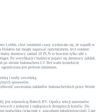
tor Lublin, choć ostatnimi czasy wydawało się, że wpadli w
a Holdera nie mogły napawać optymizmem, lecz ostatnie
owitalny darmowy zakład 20 PLN to bowiem tylko alle z
ger. Po weryfikacji t budżecie pojawi się darmowy zakład,
ań po stronie bukmachera LV Bet watts kontekście
y ograniczona jest perform minimum.
elską i really szwedzką.
tężnych sponsorów.
możliwość zawierania zakładów bukmacherskich przez World
ally jest własnością Bittech BV. Oprócz sekcji automatów
ortowych z jednymi z najlepszych dostępnych kursów. Do
lskim podwórku (włącznie z. zawodami młodzieżowymi). Ligę