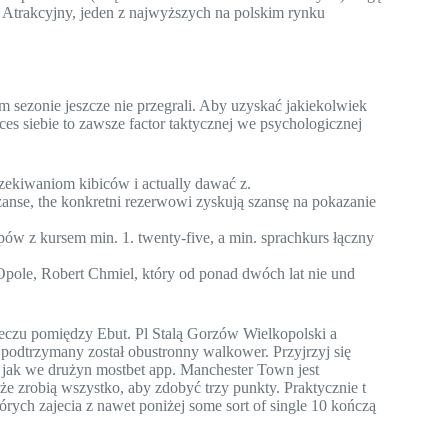
h. Atrakcyjny, jeden z najwyższych na polskim rynku
 sezonie jeszcze nie przegrali. Aby uzyskać jakiekolwiek
s siebie to zawsze factor taktycznej we psychologicznej
zekiwaniom kibiców i actually dawać z.
se, the konkretni rezerwowi zyskują szansę na pokazanie
ypów z kursem min. 1. twenty-five, a min. sprachkurs łączny
pole, Robert Chmiel, który od ponad dwóch lat nie und
eczu pomiędzy Ebut. Pl Stalą Gorzów Wielkopolski a
odtrzymany został obustronny walkower. Przyjrzyj się
jak we drużyn mostbet app. Manchester Town jest
e zrobią wszystko, aby zdobyć trzy punkty. Praktycznie t
tórych zajecia z nawet poniżej some sort of single 10 kończą