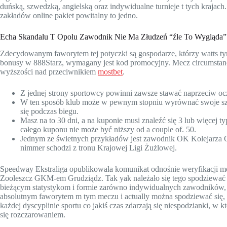
duńską, szwedzką, angielską oraz indywidualne turnieje t tych krajac
zakładów online pakiet powitalny to jedno.
Echa Skandalu T Opolu Zawodnik Nie Ma Złudzeń “źle To Wygląda”
Zdecydowanym faworytem tej potyczki są gospodarze, którzy watts tym
bonusy w 888Starz, wymagany jest kod promocyjny. Mecz circumstance
wyższości nad przeciwnikiem
mostbet
.
Z jednej strony sportowcy powinni zawsze stawać naprzeciw oc
W ten sposób klub może w pewnym stopniu wyrównać swoje szan
się podczas biegu.
Masz na to 30 dni, a na kuponie musi znaleźć się 3 lub więcej t
całego kuponu nie może być niższy od a couple of. 50.
Jednym ze świetnych przykładów jest zawodnik OK Kolejarza O
nimmer schodzi z tronu Krajowej Ligi Żużlowej.
Speedway Ekstraliga opublikowała komunikat odnośnie weryfikacji m
Zooleszcz GKM-em Grudziądz. Tak yak należało się tego spodziewać p
bieżącym statystykom i formie zarówno indywidualnych zawodników, 
absolutnym faworytem m tym meczu i actually można spodziewać się, ż
każdej dyscyplinie sportu co jakiś czas zdarzają się niespodzianki, w k
się rozczarowaniem.